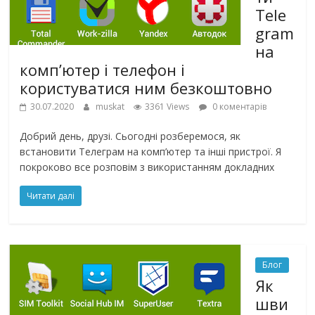
Tele
gram
на
комп’ютер і телефон і
користуватися ним безкоштовно
30.07.2020
muskat
3361 Views
0 коментарів
Добрий день, друзі. Сьогодні розберемося, як
встановити Телеграм на комп’ютер та інші пристрої. Я
покроково все розповім з використанням докладних
Читати далі
Блог
Як
шви