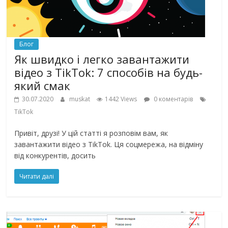
Блог
Як швидко і легко завантажити
відео з TikTok: 7 способів на будь-
який смак
30.07.2020
muskat
1442 Views
0 коментарів
TikTok
Привіт, друзі! У цій статті я розповім вам, як
завантажити відео з TikTok. Ця соцмережа, на відміну
від конкурентів, досить
Читати далі