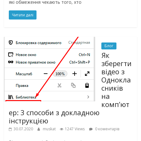
які обмеження чекають того, хто
Читати далі
Блог
Як
зберегти
відео з
Однокла
сників
на
комп’ют
ер: 3 способи з докладною
інструкцією
30.07.2020
muskat
1247 Views
0 коментарів