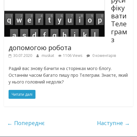
фіку
вати
Теле
грам
з
допомогою робота
30.07.2020
muskat
1106 Views
0 коментарів
Радий вас знову бачити на сторінках мого блогу.
Останнім часом багато пишу про Телеграм. Знаєте, який
у нього головний недолік?
Читати далі
← Попереднє
Наступне →