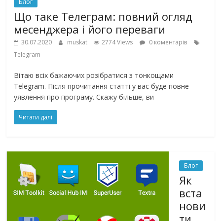
Блог
Що таке Телеграм: повний огляд
месенджера і його переваги
30.07.2020
muskat
2774 Views
0 коментарів
Telegram
Вітаю всіх бажаючих розібратися з тонкощами
Telegram. Після прочитання статті у вас буде повне
уявлення про програму. Скажу більше, ви
Читати далі
Блог
Як
вста
нови
ти