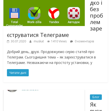
дко і
без
проб
лем
заре
єструватися Телеграме
30.07.2020
muskat
1410 Views
0 коментарів
Добрий день, друзі. Продовжуємо серію статей про
Телеграм. Сьогоднішня тема – як зареєструватися в
Телеграме. Незважаючи на простоту установки, у
Читати далі
Блог
Як
руси