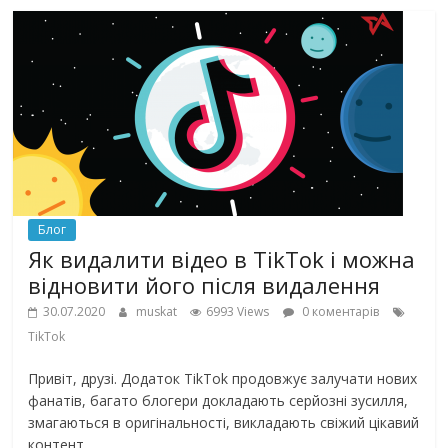
Блог
Як видалити відео в TikTok і можна
відновити його після видалення
30.07.2020
muskat
6993 Views
0 коментарів
TikTok
Привіт, друзі. Додаток TikTok продовжує залучати нових
фанатів, багато блогери докладають серйозні зусилля,
змагаються в оригінальності, викладають свіжий цікавий
контент,