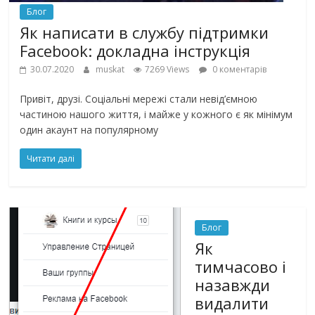
Блог
Як написати в службу підтримки
Facebook: докладна інструкція
30.07.2020
muskat
7269 Views
0 коментарів
Привіт, друзі. Соціальні мережі стали невід’ємною
частиною нашого життя, і майже у кожного є як мінімум
один акаунт на популярному
Читати далі
Блог
Як
тимчасово і
назавжди
видалити