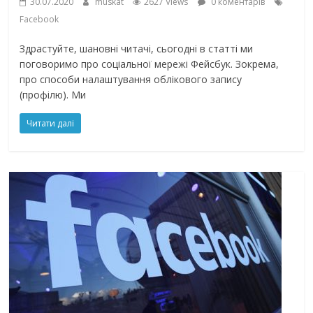
30.07.2020
muskat
2627 Views
0 коментарів
Facebook
Здрастуйте, шановні читачі, сьогодні в статті ми
поговоримо про соціальної мережі Фейсбук. Зокрема,
про способи налаштування облікового запису
(профілю). Ми
Читати далі