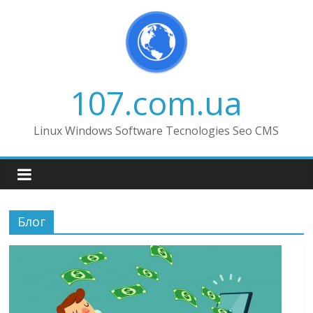
Skip
to
content
107.com.ua
Linux Windows Software Tecnologies Seo CMS
Блог