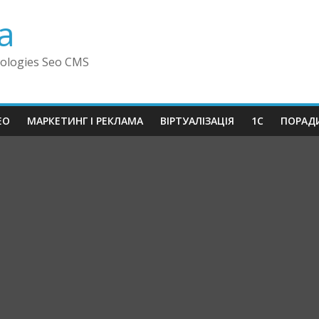
a
ologies Seo CMS
EO
МАРКЕТИНГ І РЕКЛАМА
ВІРТУАЛІЗАЦІЯ
1C
ПОРАД