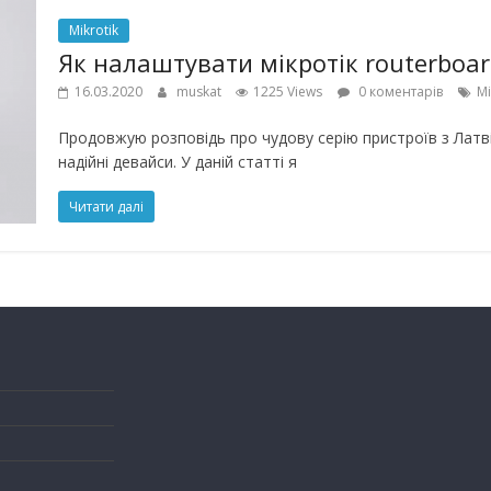
Mikrotik
Як налаштувати мікротік routerboa
16.03.2020
muskat
1225 Views
0 коментарів
Mi
Продовжую розповідь про чудову серію пристроїв з Латвії
надійні девайси. У даній статті я
Читати далі