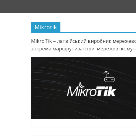
Mikrotik
MikroTik – латвійський виробник мережево
зокрема маршрутизатори, мережеві комутат