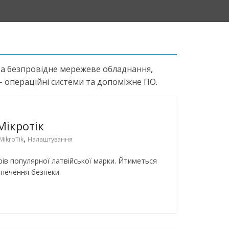
 та безпровідне мережеве обладнання,
 операційні системи та допоміжне ПО.
Мікротік
,
MikroTik
Налаштування
рів популярної латвійської марки. Йтиметься
езпечення безпеки