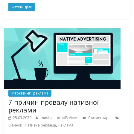
Читати далі
Маркетинг і реклама
7 причин провалу нативної
реклами
25.03.2020
muskat
463 Views
0 коментарів
,
,
Візинки
Нативна реклама
Реклама