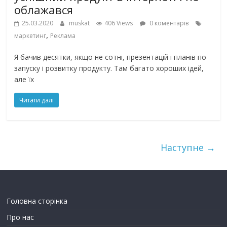
облажався
25.03.2020
muskat
406 Views
0 коментарів
,
маркетинг
Реклама
Я бачив десятки, якщо не сотні, презентацій і планів по
запуску і розвитку продукту. Там багато хороших ідей,
але їх
Читати далі
Наступне →
Головна сторінка
Про нас