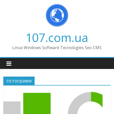
Skip
to
content
107.com.ua
Linux Windows Software Tecnologies Seo CMS
гістограми