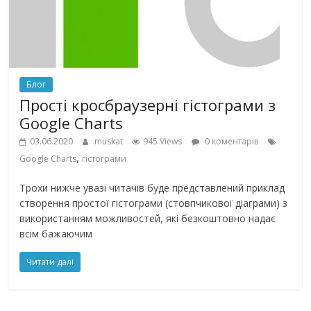
Блог
Прості кросбраузерні гістограми з
Google Charts
03.06.2020
muskat
945 Views
0 коментарів
,
Google Charts
гістограми
Трохи нижче увазі читачів буде представлений приклад
створення простої гістограми (стовпчикової діаграми) з
використанням можливостей, які безкоштовно надає
всім бажаючим
Читати далі