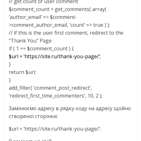
// get count of user comment
$comment_count = get_comments( array(
‘author_email’ => $comment-
>comment_author_email, ‘count’ => true ) );
// if this is the user first comment, redirect to the
“Thank You” Page
if ( 1 == $comment_count ) {
$url = ‘https://site.ru/thank-you-page/’;
}
return $url;
}
add_filter( ‘comment_post_redirect’,
‘redirect_first_time_commenters’, 10, 2 );
Замінюємо адресу в рядку коду на адресу щойно
створеної сторінки:
$url = ‘https://site.ru/thank-you-page/’;