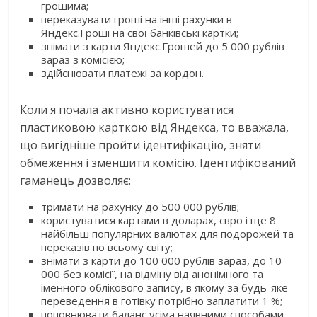
грошима;
переказувати гроші на інші рахунки в
Яндекс.Гроші на свої банківські картки;
знімати з карти Яндекс.Грошей до 5 000 рублів
зараз з комісією;
здійснювати платежі за кордон.
Коли я почала активно користуватися
пластиковою карткою від Яндекса, то вважала,
що вигідніше пройти ідентифікацію, зняти
обмеження і зменшити комісію. Ідентифікований
гаманець дозволяє:
тримати на рахунку до 500 000 рублів;
користуватися картами в доларах, євро і ще 8
найбільш популярних валютах для подорожей та
переказів по всьому світу;
знімати з карти до 100 000 рублів зараз, до 10
000 без комісії, на відміну від анонімного та
іменного облікового запису, в якому за будь-яке
переведення в готівку потрібно заплатити 1 %;
поповнювати баланс усіма наявними способами