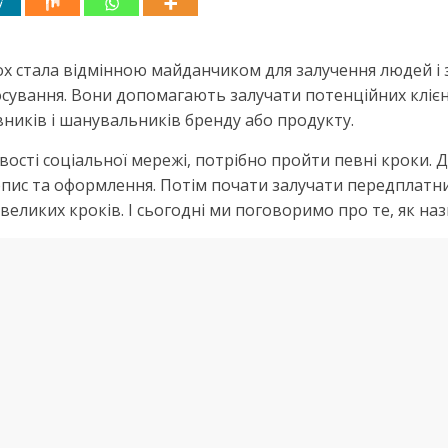
 стала відмінною майданчиком для залучення людей і зб
осування. Вони допомагають залучати потенційних кліє
вників і шанувальників бренду або продукту.
сті соціальної мережі, потрібно пройти певні кроки. Д
и опис та оформлення. Потім почати залучати передплат
еликих кроків. І сьогодні ми поговоримо про те, як наз