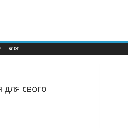
И
БЛОГ
я для свого