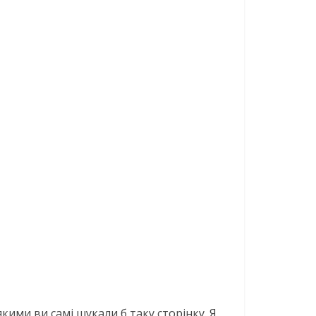
кими ви самі шукали б таку сторінку. Я