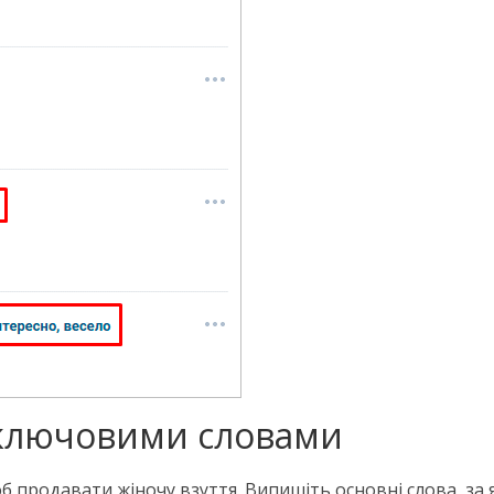
з ключовими словами
 продавати жіночу взуття. Випишіть основні слова, за я