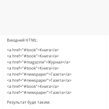
Вихідний HTML:
<a href=”#book”>Книга</a>
<a href=”#book”>Книга</a>
<a href=”#magazine”>Журнал</a>
<a href=”#book”>Книга</a>
<a href=”#newspaper”>Газета</a>
<a href=”#newspaper”>Газета</a>
<a href=”#book”>Книга</a>
<a href=”#newspaper”>Газета</a>
Результат буде таким: