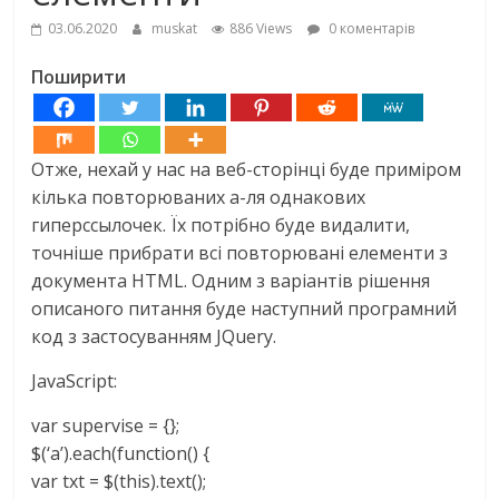
03.06.2020
muskat
886 Views
0 коментарів
Поширити
Отже, нехай у нас на веб-сторінці буде приміром
кілька повторюваних а-ля однакових
гиперссылочек. Їх потрібно буде видалити,
точніше прибрати всі повторювані елементи з
документа HTML. Одним з варіантів рішення
описаного питання буде наступний програмний
код з застосуванням JQuery.
JavaScript:
var supervise = {};
$(‘a’).each(function() {
var txt = $(this).text();