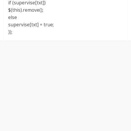
if (supervise[txt])
$(this).remove();
else
supervise[txt] = true;
});