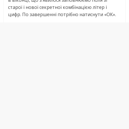
в віконці, що з’явилося заповнюємо поля зі
старої і нової секретної комбінацією літер і
цифр. По завершенні потрібно натиснути «ОК».