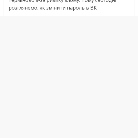
терміново з-за ризику злому. Тому сьогодні
розглянемо, як змінити пароль в ВК.