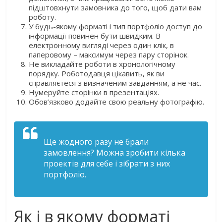
підштовхнути замовника до того, щоб дати вам
роботу.
У будь-якому форматі і тип портфоліо доступ до
інформації повинен бути швидким. В
електронному вигляді через один клік, в
паперовому – максимум через пару сторінок.
Не викладайте роботи в хронологічному
порядку. Роботодавця цікавить, як ви
справляєтеся з визначеним завданням, а не час.
Нумеруйте сторінки в презентаціях.
Обов’язково додайте свою реальну фотографію.
Ще жодного разу не брали
замовлення? Можна зробити кілька
проектів для себе і зібрати з них
портфоліо.
Як і в якому форматі