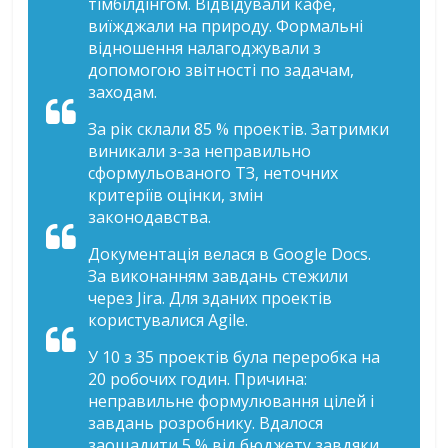
тімбілдінгом. Відвідували кафе,
виїжджали на природу. Формальні
відношення налагоджували з
допомогою звітності по задачам,
заходам.
За рік склали 85 % проектів. Затримки
виникали з-за неправильно
сформульованого ТЗ, неточних
критеріїв оцінки, змін
законодавства.
Документація велася в Google Docs.
За виконанням завдань стежили
через Jira. Для зданих проектів
користувалися Agile.
У 10 з 35 проектів була переробка на
20 робочих годин. Причина:
неправильне формулювання цілей і
завдань розробнику. Вдалося
заощадити 5 % від бюджету завдяки