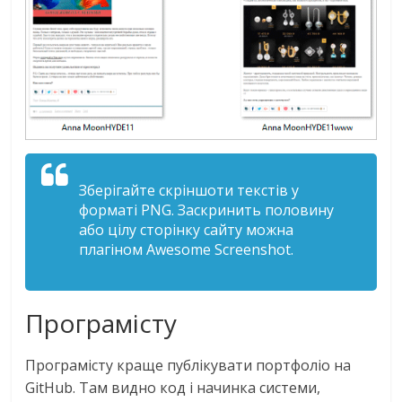
Зберігайте скріншоти текстів у
форматі PNG. Заскринить половину
або цілу сторінку сайту можна
плагіном Awesome Screenshot.
Програмісту
Програмісту краще публікувати портфоліо на
GitHub. Там видно код і начинка системи,