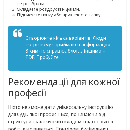
не розібрати.
Складаєте роздруківки файли.
Підписуєте папку або приклеюєте назву.
Створюйте кілька варіантів. Люди
по-різному сприймають інформацію.
З ким-то спрацює блог, з іншими –
PDF. Пробуйте.
Рекомендації для кожної
професії
Ніхто не зможе дати універсальну інструкцію
для будь-якої професії. Все, починаючи від
структури і закінчуючи складом і підготовкою
робіт, відрізняється. Приміром, будівельної