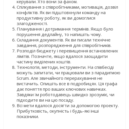
керували. Хто вони за фахом.
Спілкування з співробітниками, мотивація, дозвіл
конфліктів. Як ви підштовхнули команду на
продуктивну роботу, як ви домоглися
злагодженості.
Планування і дотримання термінів. Якщо було
порушення дедлайну, то напишіть чому.
Складання документів. Як ви писали технічне
завдання, розпорядження для співробітників.
Розподіл бюджету і перевищення встановлених
лімітів. Позначте, якщо вдалося заощадити
частину виділених коштів.
Технологія, методи, інструменти. На співбесіді
можуть запитати, чи працювали ви з парадигмою
Scrum. Але звичайного перерахування не
вистачить. Опишіть все в подробицях. Ця графа
дає поняття про ваших ключових навичках.
Завдяки їм роботодавець швидко зрозуміє, чи
підходите ви на цю посаду.
Всі мети вдалося досягти за допомогою проекту.
Прибутковість, окупність і будь-які інші
показники.