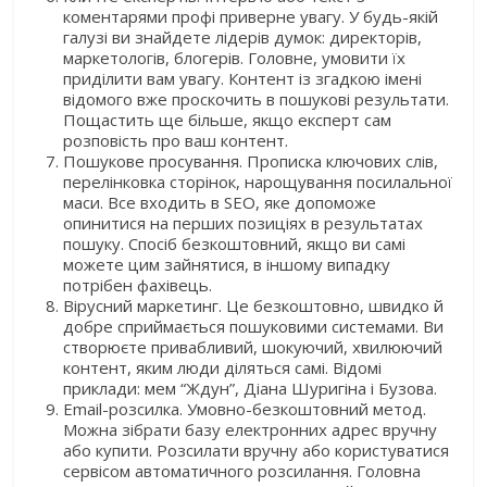
коментарями профі приверне увагу. У будь-якій
галузі ви знайдете лідерів думок: директорів,
маркетологів, блогерів. Головне, умовити їх
приділити вам увагу. Контент із згадкою імені
відомого вже проскочить в пошукові результати.
Пощастить ще більше, якщо експерт сам
розповість про ваш контент.
Пошукове просування. Прописка ключових слів,
перелінковка сторінок, нарощування посилальної
маси. Все входить в SEO, яке допоможе
опинитися на перших позиціях в результатах
пошуку. Спосіб безкоштовний, якщо ви самі
можете цим зайнятися, в іншому випадку
потрібен фахівець.
Вірусний маркетинг. Це безкоштовно, швидко й
добре сприймається пошуковими системами. Ви
створюєте привабливий, шокуючий, хвилюючий
контент, яким люди діляться самі. Відомі
приклади: мем “Ждун”, Діана Шуригіна і Бузова.
Email-розсилка. Умовно-безкоштовний метод.
Можна зібрати базу електронних адрес вручну
або купити. Розсилати вручну або користуватися
сервісом автоматичного розсилання. Головна