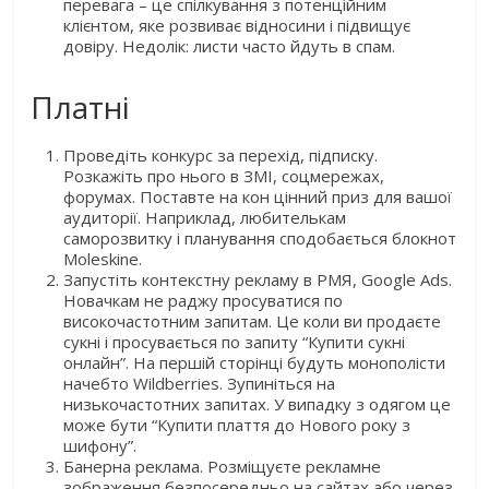
перевага – це спілкування з потенційним
клієнтом, яке розвиває відносини і підвищує
довіру. Недолік: листи часто йдуть в спам.
Платні
Проведіть конкурс за перехід, підписку.
Розкажіть про нього в ЗМІ, соцмережах,
форумах. Поставте на кон цінний приз для вашої
аудиторії. Наприклад, любителькам
саморозвитку і планування сподобається блокнот
Moleskine.
Запустіть контекстну рекламу в РМЯ, Google Ads.
Новачкам не раджу просуватися по
високочастотним запитам. Це коли ви продаєте
сукні і просувається по запиту “Купити сукні
онлайн”. На першій сторінці будуть монополісти
начебто Wildberries. Зупиніться на
низькочастотних запитах. У випадку з одягом це
може бути “Купити плаття до Нового року з
шифону”.
Банерна реклама. Розміщуєте рекламне
зображення безпосередньо на сайтах або через