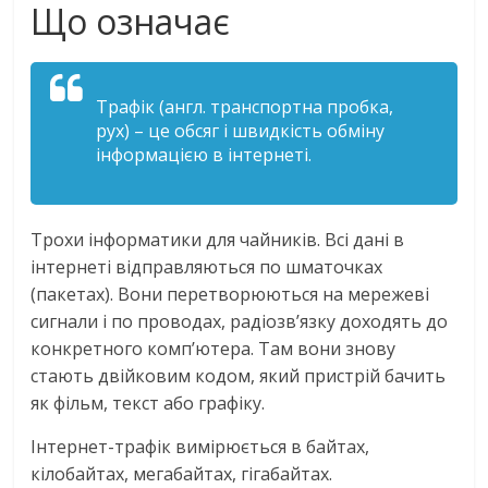
Що означає
Трафік (англ. транспортна пробка,
рух) – це обсяг і швидкість обміну
інформацією в інтернеті.
Трохи інформатики для чайників. Всі дані в
інтернеті відправляються по шматочках
(пакетах). Вони перетворюються на мережеві
сигнали і по проводах, радіозв’язку доходять до
конкретного комп’ютера. Там вони знову
стають двійковим кодом, який пристрій бачить
як фільм, текст або графіку.
Інтернет-трафік вимірюється в байтах,
кілобайтах, мегабайтах, гігабайтах.