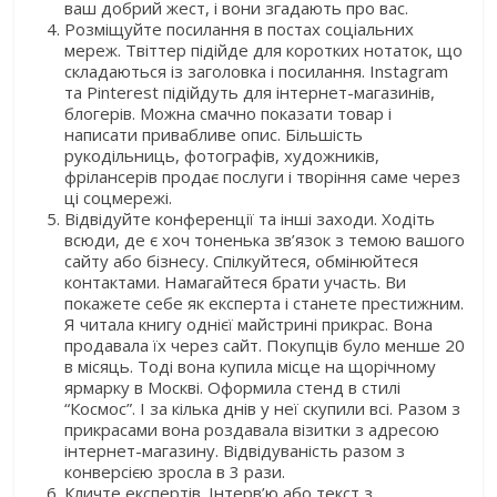
ваш добрий жест, і вони згадають про вас.
Розміщуйте посилання в постах соціальних
мереж. Твіттер підійде для коротких нотаток, що
складаються із заголовка і посилання. Instagram
та Pinterest підійдуть для інтернет-магазинів,
блогерів. Можна смачно показати товар і
написати привабливе опис. Більшість
рукодільниць, фотографів, художників,
фрілансерів продає послуги і творіння саме через
ці соцмережі.
Відвідуйте конференції та інші заходи. Ходіть
всюди, де є хоч тоненька зв’язок з темою вашого
сайту або бізнесу. Спілкуйтеся, обмінюйтеся
контактами. Намагайтеся брати участь. Ви
покажете себе як експерта і станете престижним.
Я читала книгу однієї майстрині прикрас. Вона
продавала їх через сайт. Покупців було менше 20
в місяць. Тоді вона купила місце на щорічному
ярмарку в Москві. Оформила стенд в стилі
“Космос”. І за кілька днів у неї скупили всі. Разом з
прикрасами вона роздавала візитки з адресою
інтернет-магазину. Відвідуваність разом з
конверсією зросла в 3 рази.
Кличте експертів. Інтерв’ю або текст з