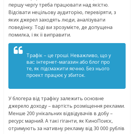
першу чергу треба працювати над якістю.
Відсівати нецільову аудиторію, перевіряти, з
яких джерел заходять люди, аналізувати
поведінку. Тоді ви зрозумієте, де допущена
помилка, і як її виправити.
Трафік – це гроші. Неважливо, що у
вас: інтернет-магазин або блог про
те, як підсмажити яєчню. Без нього
проект працює у збиток.
У блогера від трафіку залежить основне
джерело доходу – вартість розміщення реклами.
Менше 200 унікальних відвідувачів в добу –
ресурс марний. А такі гіганти, як КиноПоиск,
отримують за нативну рекламу від 30 000 рублів