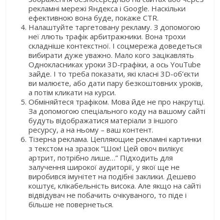
рекламні мережі Яндекса і Google. Наскільки
ефективною вона буде, покаже CTR.
Налаштуйте таргетовану рекламу. З допомогою
неї ллють трафік арбитражники. Вона трохи
складніше контекстної. І соцмережа доведеться
вибирати дуже уважно. Мало кого зацікавлять
Однокласниках уроки 3D-графіки, а ось YouTube
зайде. І то треба показати, які класні 3D-об’єкти
ви малюєте, або дати пару безкоштовних уроків,
а потім кликати на курси.
Обміняйтеся трафіком. Мова йде не про накрутці.
За допомогою спеціального коду на вашому сайті
будуть відображатися матеріали з іншого
ресурсу, а на ньому – ваш контент.
Тізерна реклама. Цепляющие рекламні картинки
з текстом на зразок “Шок! Цей овоч вилікує
артрит, потрібно лише…” Підходить для
залучення широкої аудиторії, у якої ще не
виробився імунітет на подібні заклики. Дешево
коштує, клікабельність висока. Але якщо на сайті
відвідувач не побачить очікуваного, то піде і
більше не повернеться.