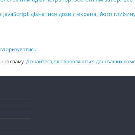
в JavaScript дізнатися дозвіл екрана, його глиби
авторизуватись
.
ння спаму.
Дізнайтеся, як обробляються дані ваших коме