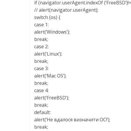
if (navigator.userAgent.indexOf (‘FreeBSD’)!= 
// alert(navigator.userAgent);
switch (os) {
case 1:
alert(‘Windows’);
break;
case 2:
alert(‘Linux’);
break;
case 3:
alert(‘Mac OS’);
break;
case 4:
alert(‘FreeBSD’);
break;
default:
alert(‘Не вдалося визначити ОС!’);
break;