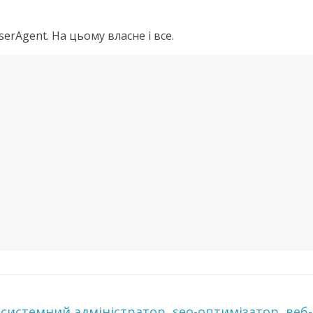
erAgent. На цьому власне і все.
, системний адміністратор, seo-оптимізатор, веб