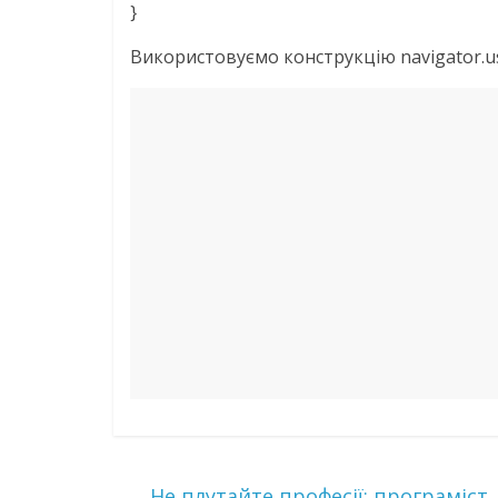
}
Використовуємо конструкцію navigator.us
←
Не плутайте професії: програміст