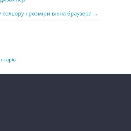
ну кольору і розміри вікна браузера
→
нтарів.