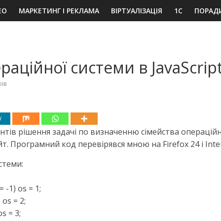
EO
МАРКЕТИНГ І РЕКЛАМА
ВІРТУАЛІЗАЦІЯ
1C
ПОРАД
аційної системи в JavaScrip
ів
нтів рішення задачі по визначенню сімейства операцій
. Програмний код перевірявся мною на Firefox 24 і Inter
стеми:
 -1) os = 1;
 os = 2;
s = 3;