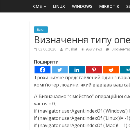
CMS
LINUX
WINDOWS
MIKROTIK
S
Блог
Визначення типу опер
03.06.2020
muskat
988 Views
0 коментар
Поширити
Трохи нижче представлений один з варіа
комп’ютер людини, який відвідав ваш сайт
// Визначаємо “сімейство” операційної си
var os = 0;
if (navigator.userAgent.indexOf (‘Windows’) !=
if (navigator.userAgent.indexOf (‘Linux’)!= -1)
if (navigator.userAgent.indexOf (‘Mac’)!= -1) o