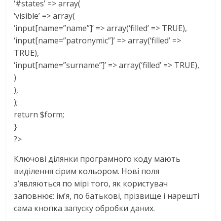
‘#states’ => array(
‘visible’ => array(
‘input[name=”name”]’ => array(‘filled’ => TRUE),
‘input[name=”patronymic”]’ => array(‘filled’ =>
TRUE),
‘input[name=”surname”]’ => array(‘filled’ => TRUE),
)
),
);
return $form;
}
?>
Ключові ділянки програмного коду мають
виділення сірим кольором. Нові поля
з’являються по мірі того, як користувач
заповнює: ім’я, по батькові, прізвище і нарешті
сама кнопка запуску обробки даних.