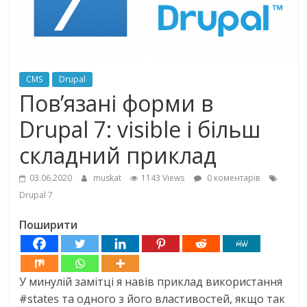
CMS
Drupal
Пов’язані форми в
Drupal 7: visible і більш
складний приклад
03.06.2020
muskat
1143 Views
0 коментарів
Drupal 7
Поширити
У минулій замітці я навів приклад використання
#states та одного з його властивостей, якщо так