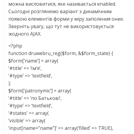
можна висловитися, яке називається enabled.
Сьогодні розглянемо варіант з динамічним
появою елементів форми у міру заполения оних.
Зверніть увагу, що тут не використовується
жодного AJAX.
<?php
function druwebru_reg($form, &$form_state) {
$form[‘name’] = array(
‘#title’ => ‘Ім’я’,
‘#type’ => ‘textfield’,
);
$form[‘patronymic’] = array(
‘#title’ => ‘по Батькові’,
‘#type’ => ‘textfield’,
‘#states’ => array(
‘visible’ => array(
‘input[name=”name”]’ => array(‘filled’ => TRUE),