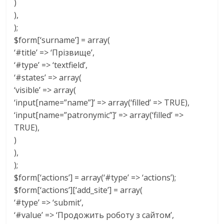
)
),
);
$form[‘surname’] = array(
‘#title’ => ‘Прізвище’,
‘#type’ => ‘textfield’,
‘#states’ => array(
‘visible’ => array(
‘input[name=”name”]’ => array(‘filled’ => TRUE),
‘input[name=”patronymic”]’ => array(‘filled’ =>
TRUE),
)
),
);
$form[‘actions’] = array(‘#type’ => ‘actions’);
$form[‘actions’][‘add_site’] = array(
‘#type’ => ‘submit’,
‘#value’ => ‘Продожить роботу з сайтом’,