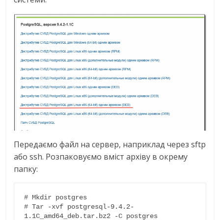
Передаємо файл на сервер, наприклад через sftp
або ssh. Розпаковуємо вміст архіву в окрему
папку:
# Mkdir postgres

# Tar -xvf postgresql-9.4.2-
1.1C_amd64_deb.tar.bz2 -C postgres