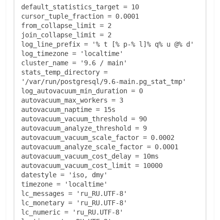
default_statistics_target = 10

cursor_tuple_fraction = 0.0001

from_collapse_limit = 2

join_collapse_limit = 2

log_line_prefix = '% t [% p-% l]% q% u @% d'

log_timezone = 'localtime'

cluster_name = '9.6 / main'

stats_temp_directory = 
'/var/run/postgresql/9.6-main.pg_stat_tmp'

log_autovacuum_min_duration = 0

autovacuum_max_workers = 3

autovacuum_naptime = 15s

autovacuum_vacuum_threshold = 90

autovacuum_analyze_threshold = 9

autovacuum_vacuum_scale_factor = 0.0002

autovacuum_analyze_scale_factor = 0.0001

autovacuum_vacuum_cost_delay = 10ms

autovacuum_vacuum_cost_limit = 10000

datestyle = 'iso, dmy'

timezone = 'localtime'

lc_messages = 'ru_RU.UTF-8'

lc_monetary = 'ru_RU.UTF-8'

lc_numeric = 'ru_RU.UTF-8'
