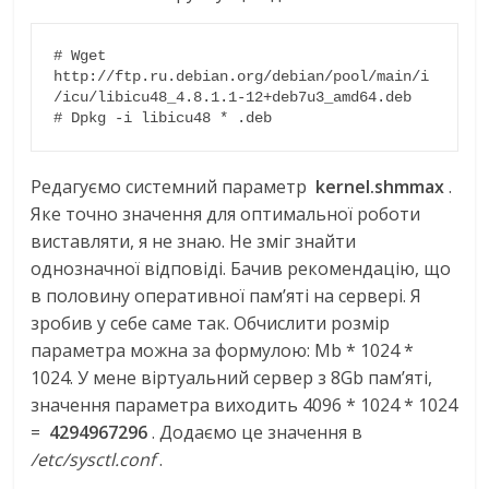
# Wget 
http://ftp.ru.debian.org/debian/pool/main/i
/icu/libicu48_4.8.1.1-12+deb7u3_amd64.deb

# Dpkg -i libicu48 * .deb
Редагуємо системний параметр
kernel.shmmax
.
Яке точно значення для оптимальної роботи
виставляти, я не знаю. Не зміг знайти
однозначної відповіді. Бачив рекомендацію, що
в половину оперативної пам’яті на сервері. Я
зробив у себе саме так. Обчислити розмір
параметра можна за формулою: Mb * 1024 *
1024. У мене віртуальний сервер з 8Gb пам’яті,
значення параметра виходить 4096 * 1024 * 1024
=
4294967296
. Додаємо це значення в
/etc/sysctl.conf
.