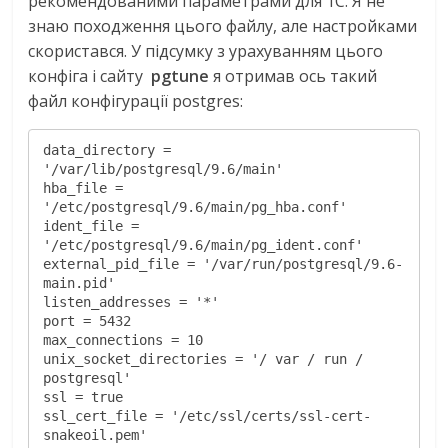
рекомендованими параметрами для 1С. Я не
знаю походження цього файлу, але настройками
скористався. У підсумку з урахуванням цього
конфіга і сайту
pgtune
я отримав ось такий
файл конфігурації postgres:
data_directory = 
'/var/lib/postgresql/9.6/main'

hba_file = 
'/etc/postgresql/9.6/main/pg_hba.conf'

ident_file = 
'/etc/postgresql/9.6/main/pg_ident.conf'

external_pid_file = '/var/run/postgresql/9.6-
main.pid'

listen_addresses = '*'

port = 5432

max_connections = 10

unix_socket_directories = '/ var / run / 
postgresql'

ssl = true

ssl_cert_file = '/etc/ssl/certs/ssl-cert-
snakeoil.pem'
