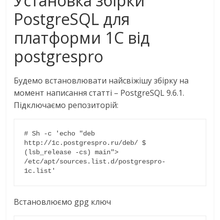
Установка збірки
PostgreSQL для
платформи 1С від
postgrespro
Будемо встановлювати найсвіжішу збірку на
момент написання статті – PostgreSQL 9.6.1.
Підключаємо репозиторій:
# Sh -c 'echo "deb 
http://1c.postgrespro.ru/deb/ $ 
(lsb_release -cs) main"> 
/etc/apt/sources.list.d/postgrespro-
1c.list'
Встановлюємо gpg ключ