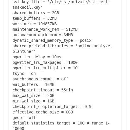
ssl_key_file = '/etc/ssl/private/ssl-cert-
snakeoil.key'

shared_buffers = 2GB

temp_buffers = 32MB

work_mem = 104857kB

maintenance_work_mem = 512MB

autovacuum_work_mem = 64MB

dynamic_shared_memory_type = posix

shared_preload_libraries = 'online_analyze, 
plantuner'

bgwriter_delay = 10ms

bgwriter_lru_maxpages = 1000

bgwriter_lru_multiplier = 10

fsync = on

synchronous_commit = off

wal_buffers = 16MB

checkpoint_timeout = 55min

max_wal_size = 2GB

min_wal_size = 1GB

checkpoint_completion_target = 0.9

effective_cache_size = 6GB

geqo = off

default_statistics_target = 100 # range 1-
10000
