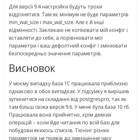
Для версії 9.4 настройки будуть трохи
відрізнятися. Там як мінімум не буде параметрів
min_wal_size і max_wal_size. Але є й інші
відмінності. Закликаю не копіювати мій конфіг і
вставляти до себе, а порівнювати мої
параметри і ваш дефолтний конфіг і змінювати
безпосередньо значення параметрів.
Висновок
У моєму випадку база 1С працювала приблизно
однаково в обох випадках. У підсумку я вирішив
зупинитися на складанні від postgrespro, так як
там більш свіжа версія 9.6. У мене була база 10 гб.
Працювала вона прийнятно, крім деяких
операцій – коли йде читання по всій базі для
побудови якихось списків. Тюнінг різних
параметрів не привів до зменшення часу