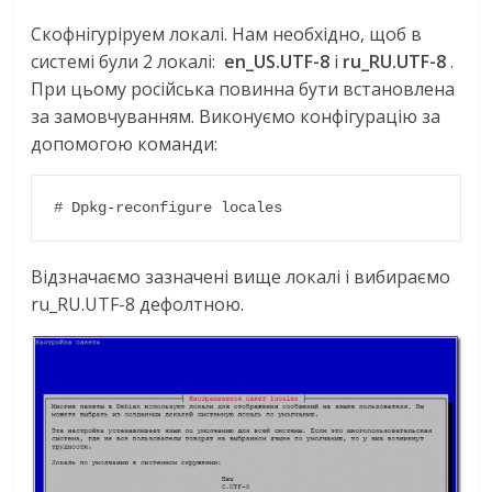
Скофнігуріруем локалі. Нам необхідно, щоб в
системі були 2 локалі:
en_US.UTF-8
і
ru_RU.UTF-8
.
При цьому російська повинна бути встановлена
за замовчуванням. Виконуємо конфігурацію за
допомогою команди:
# Dpkg-reconfigure locales
Відзначаємо зазначені вище локалі і вибираємо
ru_RU.UTF-8 дефолтною.