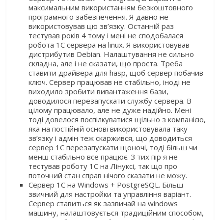
максимальним використанням безкоштовного
програмного забезпечення. Я давно не
використовував цю зв’язку. Останній раз
тестував років 4 тому і мені не сподобалася
робота 1С сервера на linux. Я використовував
дистрибутив Debian. Налаштування не сильно
складна, але і не сказати, що проста. Треба
ставити драйвера для hasp, щоб сервер побачив
ключ. Сервер працював не стабільно, іноді не
виходило зробити вивантаження бази,
доводилося перезапускати службу сервера. В
цілому працювало, але не дуже надійно. Мені
тоді довелося поспілкуватися щільно з компанією,
яка на постійній основі використовувала таку
зв’язку і адмін теж скаржився, що доводиться
сервер 1С перезапускати щоночі, тоді більш чи
менш стабільно все працює. З тих пір я не
тестував роботу 1С на Лінуксі, так що про
поточний стан справ нічого сказати не можу.
Сервер 1С на Windows + PostgreSQL. Більш
звичний для настройки та управління варіант.
Сервер ставиться як зазвичай на windows
машину, налаштовується традиційним способом,