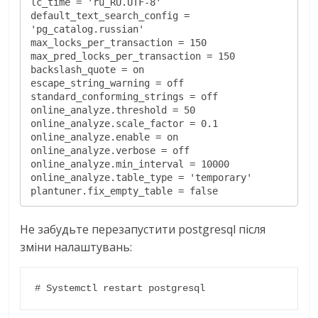
lc_time = 'ru_RU.UTF-8'

default_text_search_config = 
'pg_catalog.russian'

max_locks_per_transaction = 150

max_pred_locks_per_transaction = 150

backslash_quote = on

escape_string_warning = off

standard_conforming_strings = off

online_analyze.threshold = 50

online_analyze.scale_factor = 0.1

online_analyze.enable = on

online_analyze.verbose = off

online_analyze.min_interval = 10000

online_analyze.table_type = 'temporary'

plantuner.fix_empty_table = false
Не забудьте перезапустити postgresql після
зміни налаштувань:
# Systemctl restart postgresql