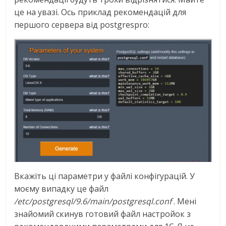
це на увазі. Ось приклад рекомендацій для
першого сервера від postgrespro:
Вкажіть ці параметри у файлі конфігурацій. У
моєму випадку це файл
/etc/postgresql/9.6/main/postgresql.conf
. Мені
знайомий скинув готовий файл настройок з