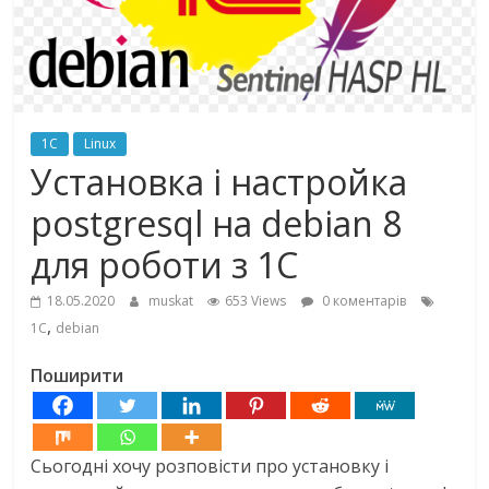
1C
Linux
Установка і настройка
postgresql на debian 8
для роботи з 1С
18.05.2020
muskat
653 Views
0 коментарів
,
1С
debian
Поширити
Сьогодні хочу розповісти про установку і