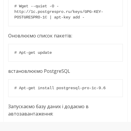
# Wget --quiet -O - 
http://1c.postgrespro.ru/keys/GPG-KEY-
POSTGRESPRO-1C | apt-key add -
Оновлюємо список пакетів:
# Apt-get update
встановлюємо PostgreSQL
# Apt-get install postgresql-pro-1c-9.6
Запускаємо базу даних і додаємо в
автозавантаження: