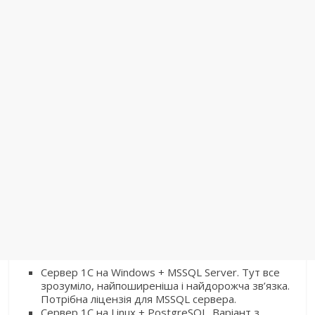
Сервер 1С на Windows + MSSQL Server. Тут все
зрозуміло, найпоширеніша і найдорожча зв’язка.
Потрібна ліцензія для MSSQL сервера.
Сервер 1С на Linux + PostgreSQL. Варіант з