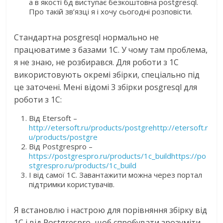
а в якості бд виступає безкоштовна postgresql.
Про такій зв’язці я і хочу сьогодні розповісти.
Стандартна posgresql нормально не
працюватиме з базами 1С. У чому там проблема,
я не знаю, не розбирався. Для роботи з 1С
використовують окремі збірки, спеціально під
це заточені. Мені відомі 3 збірки posgresql для
роботи з 1С:
Від Etersoft –
http://etersoft.ru/products/postgrehttp://etersoft.r
u/products/postgre
Від Postgrespro –
https://postgrespro.ru/products/1c_buildhttps://po
stgrespro.ru/products/1c_build
І від самої 1С. Завантажити можна через портал
підтримки користувачів.
Я встановлю і настрою для порівняння збірку від
1С і від Postgrespro, щоб спробувати зрозуміти,