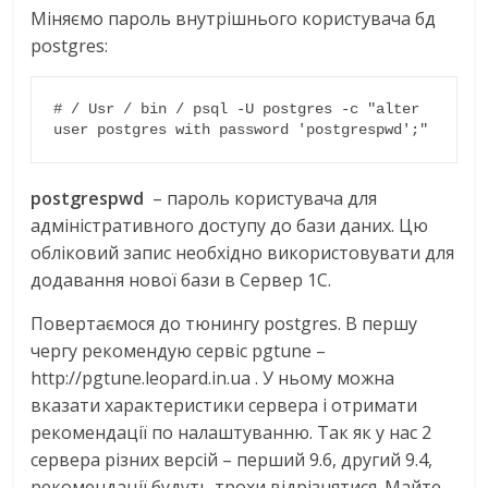
Міняємо пароль внутрішнього користувача бд
postgres:
# / Usr / bin / psql -U postgres -c "alter 
user postgres with password 'postgrespwd';"
postgrespwd
– пароль користувача для
адміністративного доступу до бази даних. Цю
обліковий запис необхідно використовувати для
додавання нової бази в Сервер 1С.
Повертаємося до тюнингу postgres. В першу
чергу рекомендую сервіс pgtune –
http://pgtune.leopard.in.ua . У ньому можна
вказати характеристики сервера і отримати
рекомендації по налаштуванню. Так як у нас 2
сервера різних версій – перший 9.6, другий 9.4,
рекомендації будуть трохи відрізнятися. Майте