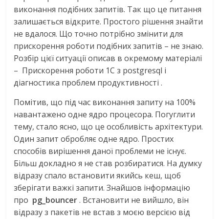
виконання подібних запитів. Так що це питання
залишається відкрите. Простого рішення знайти
не вдалося. Що точно потрібно змінити для
прискорення роботи подібних запитів – не знаю.
Розбір цієї ситуації описав в окремому матеріалі
– Прискорення роботи 1С з postgresql і
діагностика проблем продуктивності .
Помітив, що під час виконання запиту на 100%
навантажено одне ядро процесора. Погуглити
тему, стало ясно, що це особливість архітектури.
Один запит обробляє одне ядро. Простих
способів вирішення даної проблеми не існує.
Більш докладно я не став розбиратися. На думку
відразу спало встановити якийсь кеш, щоб
зберігати важкі запити. Знайшов інформацію
про
pg_bouncer
. Встановити не вийшло, він
відразу з пакетів не встав з моєю версією від