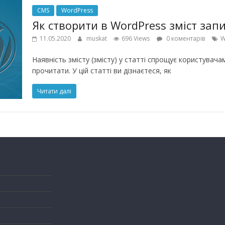
CMS
WordPress
Як створити в WordPress зміст запи
11.05.2020
muskat
696 Views
0 коментарів
W
Наявність змісту (змісту) у статті спрощує користувача
прочитати. У цій статті ви дізнаєтеся, як
Читати далі