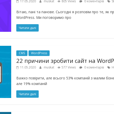
17.05.2020
muskat
805 Views
0 коментарів
S
Вітаю, пані та панове. Сьогодні я розповім про те, як
WordPress. Ми поговоримо про
Читати далі
CMS
WordPress
22 причини зробити сайт на WordP
11.05.2020
muskat
577 Views
0 коментарів
H
Важко повірити, але всього 53% компаній з малим бізнес
але 19% компаній
Читати далі