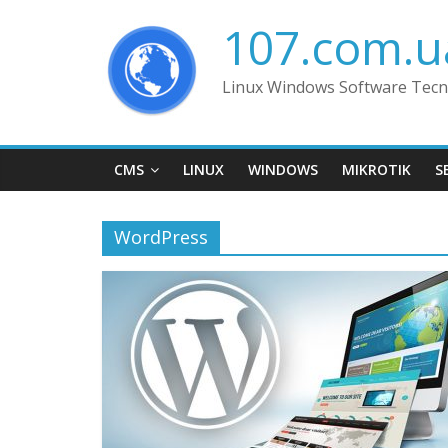
Skip
107.com.u
to
content
Linux Windows Software Tecn
CMS
LINUX
WINDOWS
MIKROTIK
S
WordPress