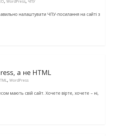
,
,
EO
WordPress
ЧПУ
 правильно налаштувати ЧПУ-посилання на сайті з
ress, а не HTML
,
TML
WordPress
ом мають свій сайт. Хочете вірте, хочете – ні,