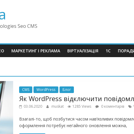
a
ologies Seo CMS
EO
МАРКЕТИНГ І РЕКЛАМА
ВІРТУАЛІЗАЦІЯ
1C
ПОРАД
CMS
WordPress
Блог
Як WordPress відключити повідом
03.06.2020
muskat
1285 Views
0 коментарів
Взагалі-то, щоб позбутися часом нав’язливих повідомл
оформлення потребує негайного оновлення можна,