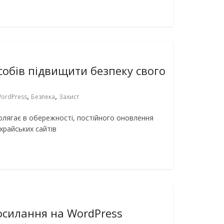
особів підвищити безпеку свого
,
,
ordPress
Безпека
Захист
полягає в обережності, постійного оновлення
храйських сайтів
силання на WordPress