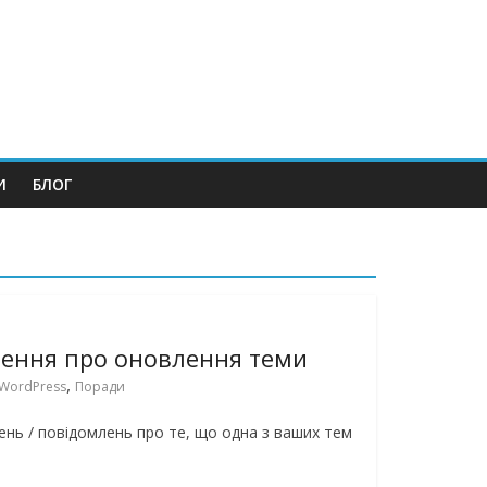
И
БЛОГ
лення про оновлення теми
,
WordPress
Поради
ень / повідомлень про те, що одна з ваших тем