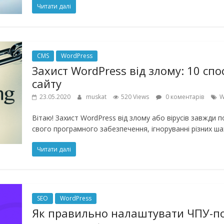
Читати далі
CMS
WordPress
Захист WordPress від злому: 10 сп
сайту
23.05.2020
muskat
520 Views
0 коментарів
W
Вітаю! Захист WordPress від злому або вірусів завжди 
свого програмного забезпечення, ігноруванні різних ша
Читати далі
SEO
WordPress
Як правильно налаштувати ЧПУ-по