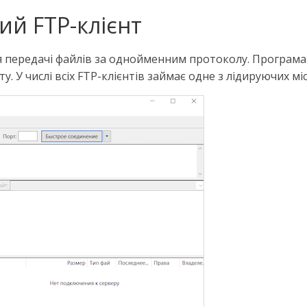
ний FTP-клієнт
 для передачі файлів за однойменним протоколу. Програ
у. У числі всіх FTP-клієнтів займає одне з лідируючих мі