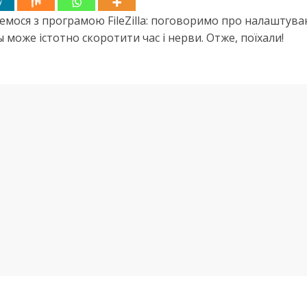
емося з програмою FileZilla: поговоримо про налаштуван
може істотно скоротити час і нерви. Отже, поїхали!