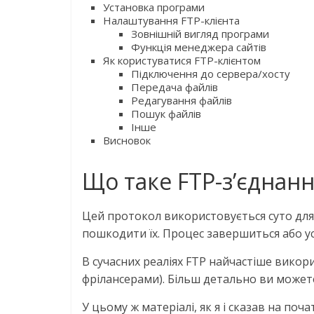
Установка програми
Налаштування FTP-клієнта
Зовнішній вигляд програми
Функція менеджера сайтів
Як користуватися FTP-клієнтом
Підключення до сервера/хосту
Передача файлів
Редагування файлів
Пошук файлів
Інше
Висновок
Що таке FTP-з’єднан
Цей протокол використовується суто для
пошкодити їх. Процес завершиться або у
В сучасних реаліях FTP найчастіше вико
фрілансерами). Більш детально ви можете 
У цьому ж матеріалі, як я і сказав на поч