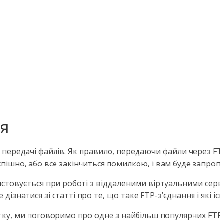
ня
 передачі файлів. Як правило, передаючи файли через F
спішно, або все закінчиться помилкою, і вам буде запр
ристовується при роботі з віддаленими віртуальними се
дізнатися зі статті про те, що таке FTP-з’єднання і які 
атку, ми поговоримо про одне з найбільш популярних FTP-кл