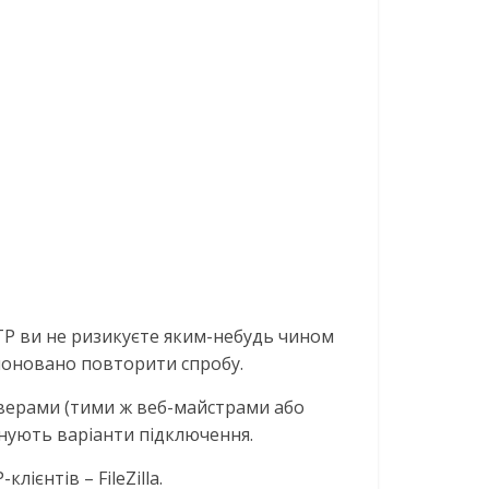
TP ви не ризикуєте яким-небудь чином
опоновано повторити спробу.
рверами (тими ж веб-майстрами або
існують варіанти підключення.
ієнтів – FileZilla.