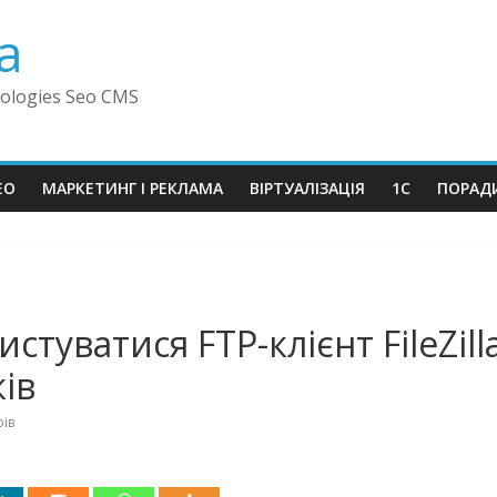
a
ologies Seo CMS
EO
МАРКЕТИНГ І РЕКЛАМА
ВІРТУАЛІЗАЦІЯ
1C
ПОРАД
стуватися FTP-клієнт FileZil
ків
ів