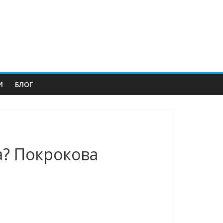
И
БЛОГ
la? Покрокова