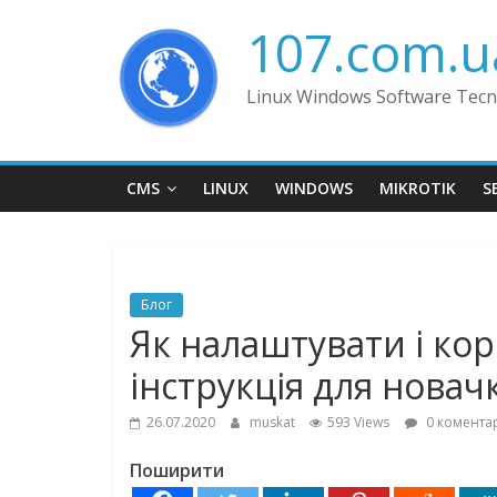
Skip
107.com.u
to
content
Linux Windows Software Tecn
CMS
LINUX
WINDOWS
MIKROTIK
S
Блог
Як налаштувати і кори
інструкція для новач
26.07.2020
muskat
593 Views
0 коментар
Поширити