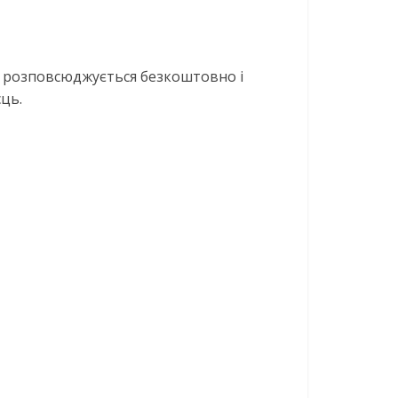
ма розповсюджується безкоштовно і
сць.