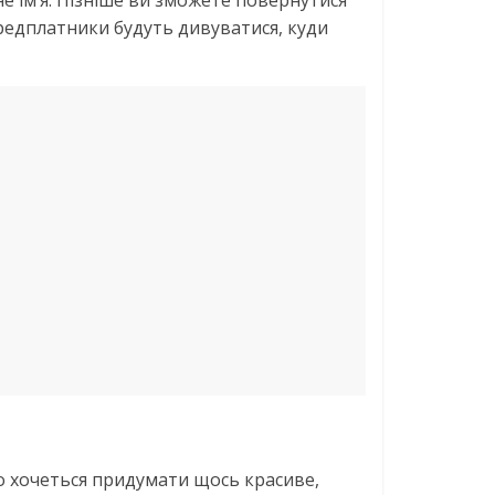
е ім’я. Пізніше ви зможете повернутися
ередплатники будуть дивуватися, куди
о хочеться придумати щось красиве,