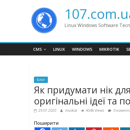
Skip
107.com.u
to
content
Linux Windows Software Tecn
CMS
LINUX
WINDOWS
MIKROTIK
S
Блог
Як придумати нік для
оригінальні ідеї та 
29.07.2020
muskat
4048 Views
0 комента
Поширити