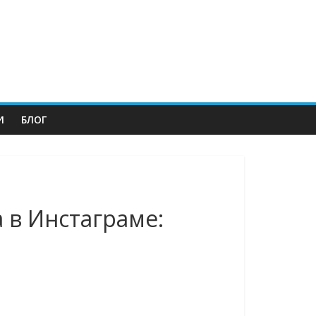
И
БЛОГ
а в Инстаграме: