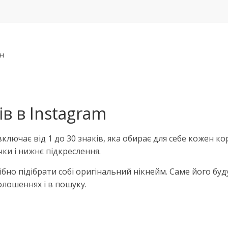
йн
в в Instagram
 включає від 1 до 30 знаків, яка обирає для себе кожен 
ки і нижнє підкреслення.
бно підібрати собі оригінальний нікнейм. Саме його буд
олошеннях і в пошуку.