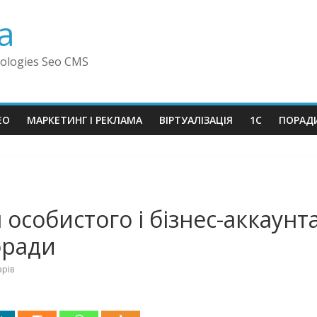
a
ologies Seo CMS
EO
МАРКЕТИНГ І РЕКЛАМА
ВІРТУАЛІЗАЦІЯ
1C
ПОРАД
 особистого і бізнес-аккаунт
поради
рів