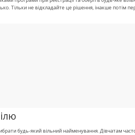
зками програми при реєстрації та оберіть будь-яке вільн
ько. Тільки не відкладайте це рішення, інакше потім п
філю
вибрати будь-який вільний найменування. Дівчатам част