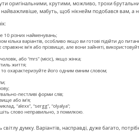
ути оригінальними, крутими, можливо, трохи брутальн
 найважливіше, мабуть, щоб нікнейм подобався вам, а н
ік:
е 10 різних найменувань;
ом кілька варіантів, особливо якщо ви готові підійти до питан
справжнє ім’я або прізвище, але вони зайняті, використовуйт
ловік, або “mrs” (місіс), якщо жінка;
стиль життя;
 то охарактеризуйте його одним ємним словом;
ли;
мову;
ально-пестливі форми слів;
вище або ім’я;
лад, “alexx”, “sergg”, “olyalya”;
шіть слово неправильно, з помилкою.
 світлу думку. Варіантів, насправді, дуже багато, потрі