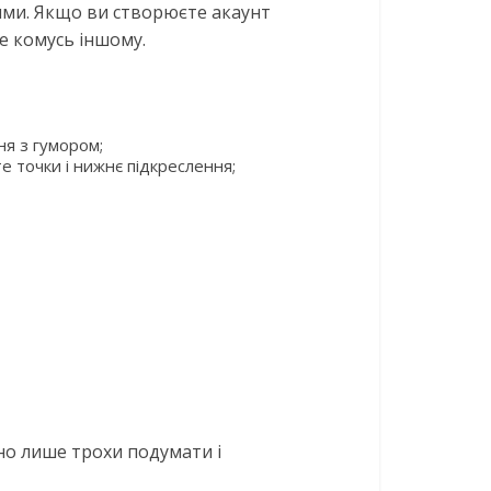
ими. Якщо ви створюєте акаунт
е комусь іншому.
ня з гумором;
е точки і нижнє підкреслення;
бно лише трохи подумати і