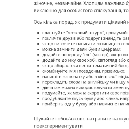
жіночне, незвичайне. Хлопцям важливо б
виключно для особистого спілкування, то
Ось кілька порад, як придумати цікавий н
влаштуйте “мозковий штурм”, придумайт
покличте друзів або подруг і знайдіть раз
якщо ви хочете написати латиницею своє 
можна замінити деякі букви цифрами;
додайте попереду “mr” (містер), якщо ви чо
додайте до ніку своє хобі, світогляд або 
якщо збираєтеся вести тематичний блог,
скомбінуйте ім’я і псевдонім, прізвисько;
напишіть на початку або в кінці свої ініціа
перекладіть слова на англійську чи іншу 
дівчатам можна використовувати зменшув
подумайте, як можна скоротити своє пріз
продублюйте якусь букву або кілька, наприк
приберіть одну букву або навмисне напи
Шукайте і обов’язково натрапите на якусь
поекспериментувати.