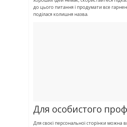
хороших ідей немає, скористайтеся підка
до цього питання і продумати все гарнен
поділася колишня назва.
Для особистого про
Для своєї персональної сторінки можна 