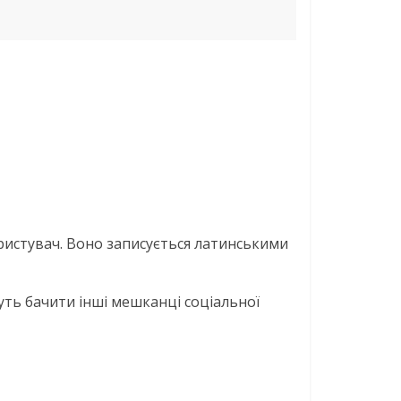
користувач. Воно записується латинськими
уть бачити інші мешканці соціальної