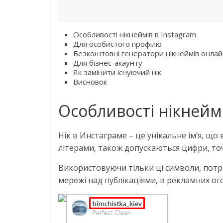
Особливості нікнеймів в Instagram
Для особистого профілю
Безкоштовні генератори нікнеймів онла
Для бізнес-акаунту
Як замінити існуючий нік
Висновок
Особливості нікнеймі
Нік в Инстаграме – це унікальне ім’я, що
літерами, також допускаються цифри, точ
Використовуючи тільки ці символи, потрі
мережі над публікаціями, в рекламних ог