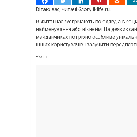
Вітаю вас, читачі блогу iklife.ru.
В житті нас зустрічають по одягу, а в с
найменування або нікнейм. На деяких сайт
майданчиках потрібно особливе унікальне
інших користувачів і залучити передплат
Зміст