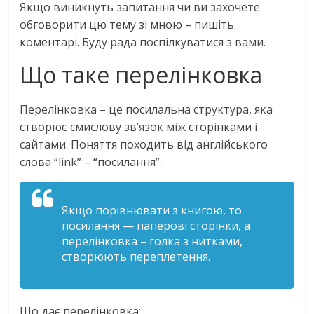
Якщо виникнуть запитання чи ви захочете
обговорити цю тему зі мною – пишіть
коментарі. Буду рада поспілкуватися з вами.
Що таке перелінковка
Перелінковка – це посилальна структура, яка
створює смислову зв’язок між сторінками і
сайтами. Поняття походить від англійського
слова “link” – “посилання”.
Якщо порівнювати з книгою, то
посилання — паперові сторінки, а
перелінковка – голка з нитками,
створюють переплетення.
Що дає перелінковка: