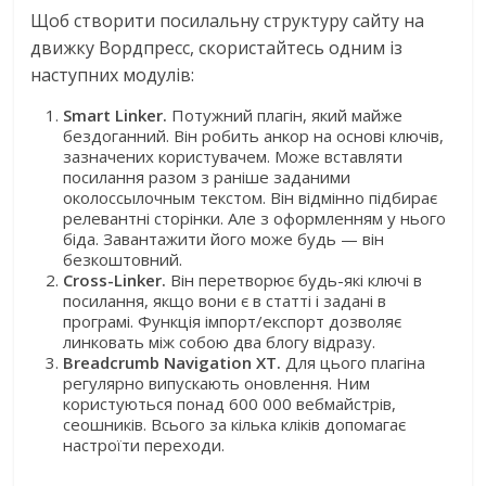
Щоб створити посилальну структуру сайту на
движку Вордпресс, скористайтесь одним із
наступних модулів:
Smart Linker.
Потужний плагін, який майже
бездоганний. Він робить анкор на основі ключів,
зазначених користувачем. Може вставляти
посилання разом з раніше заданими
околоссылочным текстом. Він відмінно підбирає
релевантні сторінки. Але з оформленням у нього
біда. Завантажити його може будь — він
безкоштовний.
Cross-Linker.
Він перетворює будь-які ключі в
посилання, якщо вони є в статті і задані в
програмі. Функція імпорт/експорт дозволяє
линковать між собою два блогу відразу.
Breadcrumb Navigation XT.
Для цього плагіна
регулярно випускають оновлення. Ним
користуються понад 600 000 вебмайстрів,
сеошників. Всього за кілька кліків допомагає
настроїти переходи.