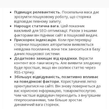
Підвищує релевантність.
Посилальна маса дає
зрозуміти пошуковому роботу, що сторінка
відповідає певному запиту.
Нарощує статична вага.
Цей показник
важливий для SEO-оптимізації. Разом з іншими
факторами він піднімає сайт в пошуковій видачі.
Прискорює індексацію
. Коли при перевірці
сторінки пошукових алгоритмом виявляється
невідома посилання, вона теж заноситься в базу
даних пошукової системи.
Додатково захищає від крадіжки.
Вкрасти
контент все-таки можуть. Але виявити злодюжку
буде простіше, якщо він скопіює статтю через
RSS-стрічку.
Збільшує відвідуваність, позитивно впливає
на поведінкові фактори.
Користувачеві легко
орієнтуватися на сайті. Він знову повернеться до
вас корисною інформацією, товаром/послугою.
Чим частіше відвідувач переходить з внутрішнім
гіперпосиланнями, тим більше зростає
динамічний вага сторінок.