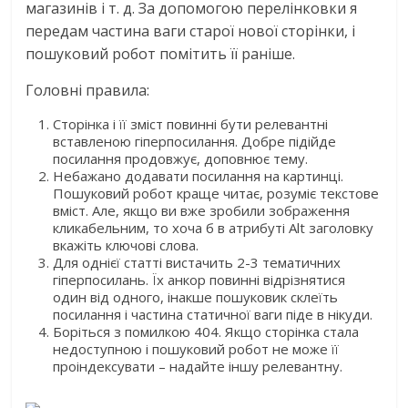
магазинів і т. д. За допомогою перелінковки я
передам частина ваги старої нової сторінки, і
пошуковий робот помітить її раніше.
Головні правила:
Сторінка і її зміст повинні бути релевантні
вставленою гіперпосилання. Добре підійде
посилання продовжує, доповнює тему.
Небажано додавати посилання на картинці.
Пошуковий робот краще читає, розуміє текстове
вміст. Але, якщо ви вже зробили зображення
кликабельним, то хоча б в атрибуті Alt заголовку
вкажіть ключові слова.
Для однієї статті вистачить 2-3 тематичних
гіперпосилань. Їх анкор повинні відрізнятися
один від одного, інакше пошуковик склеїть
посилання і частина статичної ваги піде в нікуди.
Боріться з помилкою 404. Якщо сторінка стала
недоступною і пошуковий робот не може її
проіндексувати – надайте іншу релевантну.