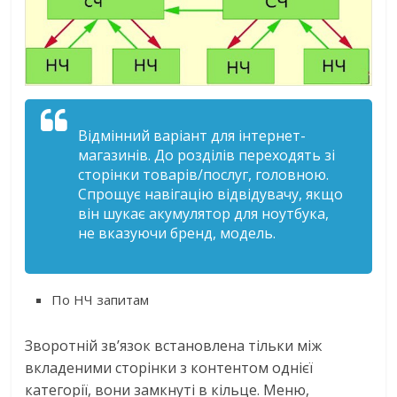
Відмінний варіант для інтернет-
магазинів. До розділів переходять зі
сторінки товарів/послуг, головною.
Спрощує навігацію відвідувачу, якщо
він шукає акумулятор для ноутбука,
не вказуючи бренд, модель.
По НЧ запитам
Зворотній зв’язок встановлена тільки між
вкладеними сторінки з контентом однієї
категорії, вони замкнуті в кільце. Меню,