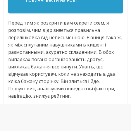
повинні вести на нові.
Перед тим як розкрити вам секрети схем, я
розповім, чим відрізняється правильна
перелінковка від неписьменною. Різниця така ж,
як між сплутаним навушниками в кишені і
размотанными, акуратно складеними. В обох
випадках погана організованість дратує,
викликає бажання все кинути. Уявіть, що
відчуває користувач, коли не знаходить в два
кліка бажану сторінку. Він злиться і йде.
Пошуковик, аналізуючи поведінкові фактори,
навігацію, знижує рейтинг.