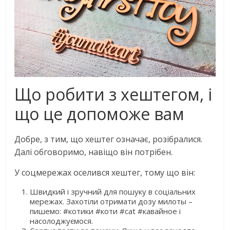
Що робити з хештегом, і
що це допоможе вам
Добре, з тим, що хештег означає, розібралися.
Далі обговоримо, навіщо він потрібен.
У соцмережах оселився хештег, тому що він:
Швидкий і зручний для пошуку в соціальних
мережах. Захотіли отримати дозу милоты –
пишемо: #котики #коти #cat #кавайное і
насолоджуємося.