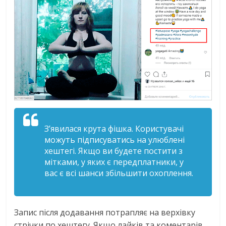
З’явилася крута фішка. Користувачі
можуть підписуватись на улюблені
хештегі. Якщо ви будете постити з
мітками, у яких є передплатники, у
вас є всі шанси збільшити охоплення.
Запис після додавання потрапляє на верхівку
стрічки по хештегу. Якщо лайків та коментарів