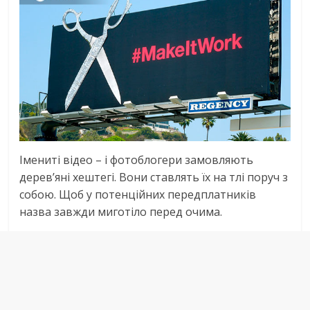
Імениті відео – і фотоблогери замовляють
дерев’яні хештегі. Вони ставлять їх на тлі поруч з
собою. Щоб у потенційних передплатників
назва завжди миготіло перед очима.