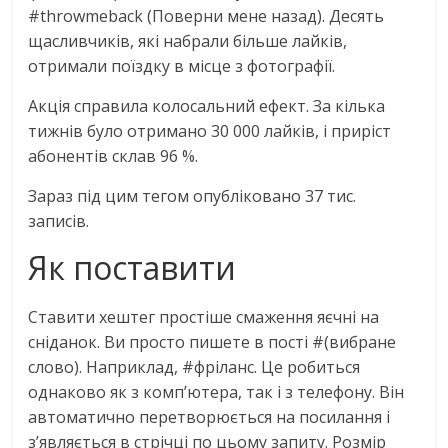
#throwmeback (Поверни мене назад). Десять
щасливчиків, які набрали більше лайків,
отримали поїздку в місце з фотографії.
Акція справила колосальний ефект. За кілька
тижнів було отримано 30 000 лайків, і приріст
абонентів склав 96 %.
Зараз під цим тегом опубліковано 37 тис.
записів.
Як поставити
Ставити хештег простіше смаження яєчні на
сніданок. Ви просто пишете в пості #(вибране
слово). Наприклад, #фріланс. Це робиться
однаково як з комп’ютера, так і з телефону. Він
автоматично перетворюється на посилання і
з’являється в стрічці по цьому запиту. Розмір