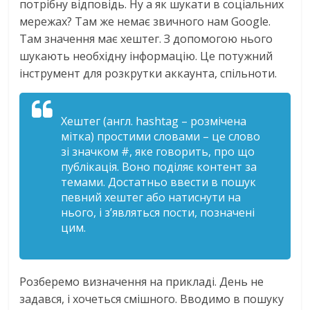
потрібну відповідь. Ну а як шукати в соціальних
мережах? Там же немає звичного нам Google.
Там значення має хештег. З допомогою нього
шукають необхідну інформацію. Це потужний
інструмент для розкрутки аккаунта, спільноти.
Хештег (англ. hashtag – розмічена
мітка) простими словами – це слово
зі значком #, яке говорить, про що
публікація. Воно поділяє контент за
темами. Достатньо ввести в пошук
певний хештег або натиснути на
нього, і з’являться пости, позначені
цим.
Розберемо визначення на прикладі. День не
задався, і хочеться смішного. Вводимо в пошуку