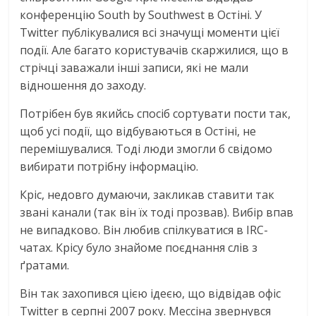
конференцію South by Southwest в Остіні. У
Twitter публікувалися всі значущі моменти цієї
події. Але багато користувачів скаржилися, що в
стрічці заважали інші записи, які не мали
відношення до заходу.
Потрібен був якийсь спосіб сортувати пости так,
щоб усі події, що відбуваються в Остіні, не
перемішувалися. Тоді люди змогли б свідомо
вибирати потрібну інформацію.
Кріс, недовго думаючи, закликав ставити так
звані канали (так він їх тоді прозвав). Вибір впав
не випадково. Він любив спілкуватися в IRC-
чатах. Крісу було знайоме поєднання слів з
ґратами.
Він так захопився цією ідеєю, що відвідав офіс
Twitter в серпні 2007 року. Мессіна звернувся