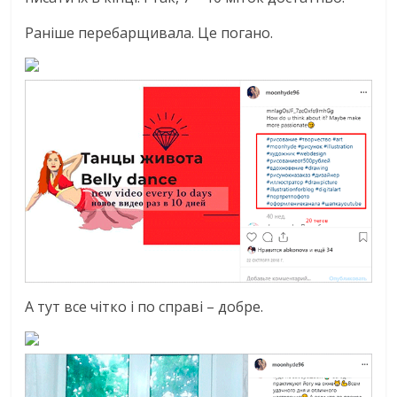
Раніше перебарщивала. Це погано.
А тут все чітко і по справі – добре.