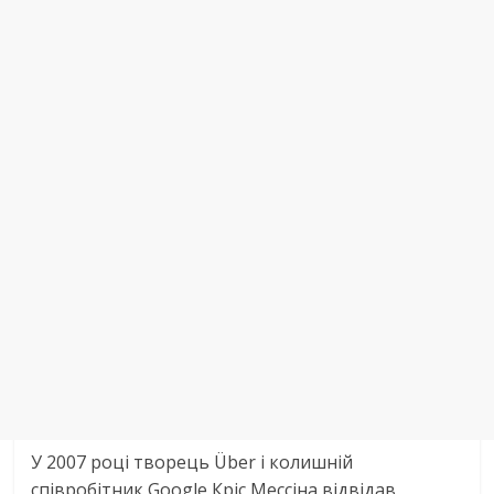
У 2007 році творець Über і колишній
співробітник Google Кріс Мессіна відвідав