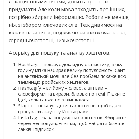
локационными тегами, досить просто їх
придумати. Але коли мова заходить про інших,
потрібно збирати інформацію. Роботи не менше,
ніж зі збором ключових слів. Теж дивимося на
кількість запитів, поділяємо на високочастотні,
середньочастотні, низькочастотні.
4 сервісу для пошуку та аналізу хэштегов:
Hashtags – показує докладну статистику, в яку
годину мітка набирає велику популярність. Сайт
на англійській мові, але без проблем покаже всю
таємницю російських хэштегов.
Hashtagify – ви йому – слово, а він вам –
словоформи та вирази, близькі по темі. Підкине
ідеї, коли їх вже не залишилося.
Stapico – показує досить хэштегов, щоб вдало
просувати акаунт у Инстаграме.
InstaTag – база популярних хэштегов. Збирайте
через неї популярні мітки, щоб набрати більше
лайків і підписок.