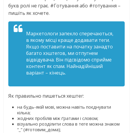
букв ролі не грає. #Готування або #готування –
пишіть як хочете.
Маркетологи запекло сперечаються,
в якому місці краще додавати теги.
Якщо поставити на початку занадто
багато хэштегов, ми отпугнем
відвідувача. Він підсвідомо сприйме
контент як спам. Найнадійніший
варіант – кінець.
Як правильно пишеться хештег:
на будь-якій мові, можна навіть поєднувати
кілька;
жодних пробілів між ґратами і словом;
візуально розділити слова в теге можна знаком
“_” (#готовим_дома);