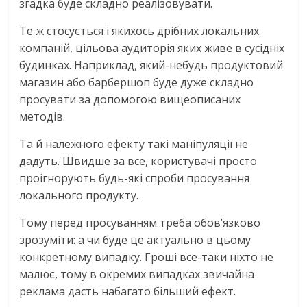
згадка буде складно реалізовувати.
Те ж стосується і якихось дрібних локальних
компаній, цільова аудиторія яких живе в сусідніх
будинках. Наприклад, який-небудь продуктовий
магазин або барбершоп буде дуже складно
просувати за допомогою вищеописаних
методів.
Та й належного ефекту такі маніпуляції не
дадуть. Швидше за все, користувачі просто
проігнорують будь-які спроби просування
локального продукту.
Тому перед просуванням треба обов’язково
зрозуміти: а чи буде це актуально в цьому
конкретному випадку. Гроші все-таки ніхто не
малює, тому в окремих випадках звичайна
реклама дасть набагато більший ефект.