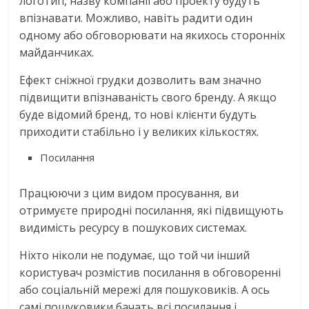
логотип, назву компанії або проекту будуть
впізнавати. Можливо, навіть радити один
одному або обговорювати на якихось сторонніх
майданчиках.
Ефект сніжної грудки дозволить вам значно
підвищити впізнаваність свого бренду. А якщо
буде відомий бренд, то нові клієнти будуть
приходити стабільно і у великих кількостях.
Посилання
Працюючи з цим видом просування, ви
отримуєте природні посилання, які підвищують
видимість ресурсу в пошукових системах.
Ніхто ніколи не подумає, що той чи інший
користувач розмістив посилання в обговоренні
або соціальній мережі для пошуковиків. А ось
самі пошуковики бачать всі посилання і