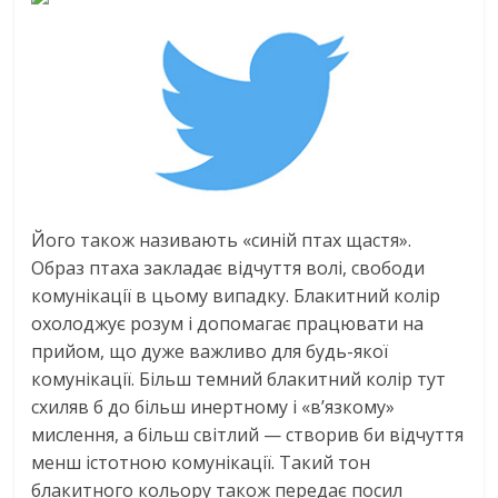
Його також називають «синій птах щастя».
Образ птаха закладає відчуття волі, свободи
комунікації в цьому випадку. Блакитний колір
охолоджує розум і допомагає працювати на
прийом, що дуже важливо для будь-якої
комунікації. Більш темний блакитний колір тут
схиляв б до більш инертному і «в’язкому»
мислення, а більш світлий — створив би відчуття
менш істотною комунікації. Такий тон
блакитного кольору також передає посил