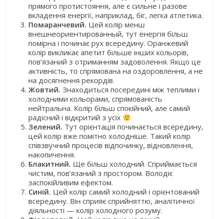
прямого протистояння, але є сильне і разове
вкладення енергії, наприклад, біг, легка атлетика.
Помаранчевий.
Цей колір менш
внешнеориентированный, тут енергія більш
помірна і починає рух всередину. Оранжевий
колір викликає апетит більше інших кольорів,
пов’язаний з отриманням задоволення. Якщо це
активність, то спрямована на оздоровлення, а не
на досягнення рекордів.
Жовтий.
Знаходиться посередині між теплими і
холодними кольорами, спрямованість
нейтральна. Колір більш спокійний, але самий
радісний і відкритий з усіх
Зелений.
Тут орієнтація починається всередину,
цей колір вже помітно холодніше. Такий колір
співзвучний процесів відпочинку, відновлення,
накопичення.
Блакитний.
Ще більш холодний. Сприймається
чистим, пов’язаний з простором. Володіє
заспокійливим ефектом.
Синій.
Цей колір самий холодний і орієнтований
всередину. Він сприяє сприйняттю, аналітичної
діяльності — колір холодного розуму.