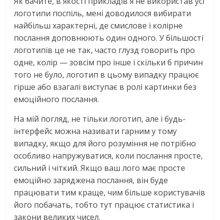
Як бачите, в якості прикладів я не використав усі
логотипи поспіль, мені доводилося вибирати
найбільш характерні, де смислове і колірне
послання доповнюють один одного. У більшості
логотипів це не так, часто глузд говорить про
одне, колір — зовсім про інше і скільки б причин
того не було, логотип в цьому випадку працює
гірше або взагалі виступає в ролі картинки без
емоційного послання.
На мій погляд, не тільки логотип, але і будь-
інтерфейс можна називати гарним у тому
випадку, якщо для його розуміння не потрібно
особливо напружуватися, коли послання просте,
сильний і чіткий. Якщо ваш лого має просте
емоційно заряджена послання, він буде
працювати тим краще, чим більше користувачів
його побачать, тобто тут працює статистика і
закони великих чисел.