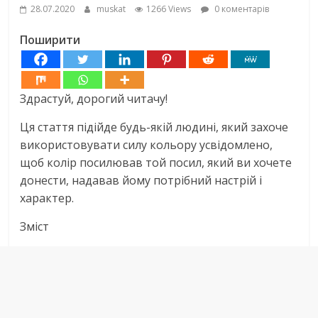
28.07.2020
muskat
1266 Views
0 коментарів
Поширити
Здрастуй, дорогий читачу!
Ця стаття підійде будь-якій людині, який захоче
використовувати силу кольору усвідомлено,
щоб колір посилював той посил, який ви хочете
донести, надавав йому потрібний настрій і
характер.
Зміст