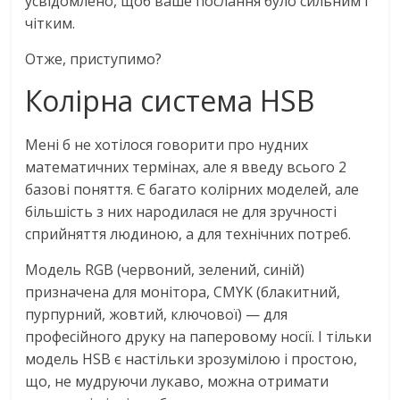
усвідомлено, щоб ваше послання було сильним і
чітким.
Отже, приступимо?
Колірна система HSB
Мені б не хотілося говорити про нудних
математичних термінах, але я введу всього 2
базові поняття. Є багато колірних моделей, але
більшість з них народилася не для зручності
сприйняття людиною, а для технічних потреб.
Модель RGB (червоний, зелений, синій)
призначена для монітора, CMYK (блакитний,
пурпурний, жовтий, ключової) — для
професійного друку на паперовому носії. І тільки
модель HSB є настільки зрозумілою і простою,
що, не мудруючи лукаво, можна отримати