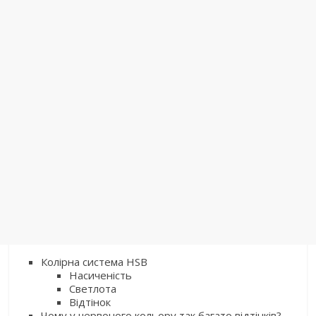
Колірна система HSB
Насиченість
Светлота
Відтінок
Чому у червоного кольору так багато відтінків?