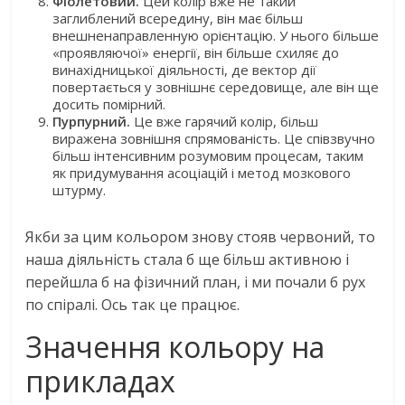
Фіолетовий.
Цей колір вже не такий
заглиблений всередину, він має більш
внешненаправленную орієнтацію. У нього більше
«проявляючої» енергії, він більше схиляє до
винахідницької діяльності, де вектор дії
повертається у зовнішнє середовище, але він ще
досить помірний.
Пурпурний.
Це вже гарячий колір, більш
виражена зовнішня спрямованість. Це співзвучно
більш інтенсивним розумовим процесам, таким
як придумування асоціацій і метод мозкового
штурму.
Якби за цим кольором знову стояв червоний, то
наша діяльність стала б ще більш активною і
перейшла б на фізичний план, і ми почали б рух
по спіралі. Ось так це працює.
Значення кольору на
прикладах