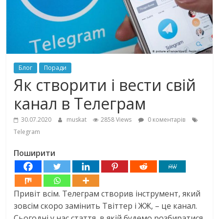
Блог
Поради
Як створити і вести свій
канал в Телеграм
30.07.2020
muskat
2858 Views
0 коментарів
Telegram
Поширити
Привіт всім. Телеграм створив інструмент, який
зовсім скоро замінить Твіттер і ЖЖ, – це канал.
Сьогодні у нас стаття, в якій будемо розбиратися,