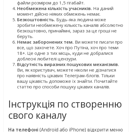
файли розміром до 1,5 гігабайт.
Необмежена кількість учасників.
На даний
момент дійсно ніяких обмежень немає.
Безкоштовність.
Будь-яка людина може
зробити необмежену кількість каналів абсолютно
безкоштовно, принаймні, зараз за це гроші не
беруть.
Немає заборонених тем.
Ви можете писати про
все, що захочете. Хоч про Путіна, хоч про теми
18+. Це одне з тих місць, куди не добралися
доблесні любителі цензури.
Відсутність виразних пошукових механізмів.
Ви, як користувач, можете ніколи не дізнатися
про наявність цікавих Телеграм-блогів. Тільки
вашу цікавість допоможе їх знайти. Почитайте
статтю про способи пошуку цікавих каналів.
Інструкція по створенню
свого каналу
На телефоні
(Android або iPhone) відкрити меню