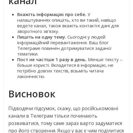
канал
Вкажіть інформацію про себе.
У
налаштуваннях опишіть, хто ви такий, навіщо
ведете канал, також вкажіть контактні дані для
зворотного зв’язку.
Пишіть на одну тему.
Сьогодні у людей
інформаційний перевантаження. Ваш блог
Телеграме повинен дотримуватися заданої
тематики.
Пост не частіше 1 разу в день.
Менше тексту –
більше користі. Вкладетеся в інформацію, не
потрібно довгих текстів, візьміть читача
лаконічністю.
Висновок
Підводячи підсумок, скажу, що російськомовні
канали в Телеграм тільки починають
розвиватися, тому саме зараз варто задуматися
про його створення. Якщо у вас є чим поділитися